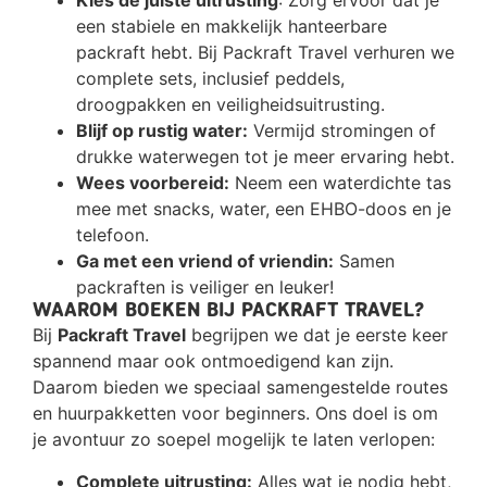
Kies de juiste uitrusting
: Zorg ervoor dat je
een stabiele en makkelijk hanteerbare
packraft hebt. Bij Packraft Travel verhuren we
complete sets, inclusief peddels,
droogpakken en veiligheidsuitrusting.
Blijf op rustig water:
Vermijd stromingen of
drukke waterwegen tot je meer ervaring hebt.
Wees voorbereid:
Neem een waterdichte tas
mee met snacks, water, een EHBO-doos en je
telefoon.
Ga met een vriend of vriendin:
Samen
packraften is veiliger en leuker!
Waarom boeken bij Packraft Travel?
Bij
Packraft Travel
begrijpen we dat je eerste keer
spannend maar ook ontmoedigend kan zijn.
Daarom bieden we speciaal samengestelde routes
en huurpakketten voor beginners. Ons doel is om
je avontuur zo soepel mogelijk te laten verlopen:
Complete uitrusting:
Alles wat je nodig hebt,