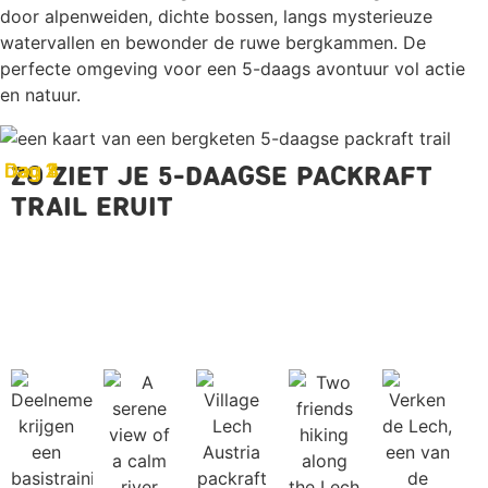
door alpenweiden, dichte bossen, langs mysterieuze
watervallen en bewonder de ruwe bergkammen. De
perfecte omgeving voor een 5-daags avontuur vol actie
en natuur.
Dag 1
Dag 5
Dag 3
Dag 4
dag 2
Zo ziet je 5-daagse packraft
trail eruit