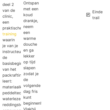
Ontspan
deel 2
met een
van de
Einde
koud
clinic,
trail
drankje,
een
neem
praktische
een
training
warme
waarin
douche
je van je
en ga
instructeur
lekker
de
op tijd
basisbeginselen
slapen
van het
zodat je
packrafting
de
leert:
volgende
materiaalkennis,
dag fris
peddeltechniek,
kunt
waterlezen,
beginnen!
reddingstechniek
Vlakbij