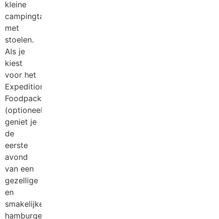
kleine
campingtafel
met
stoelen.
Als je
kiest
voor het
Expedition
Foodpack
(optioneel),
geniet je
de
eerste
avond
van een
gezellige
en
smakelijke
hamburgeravond!