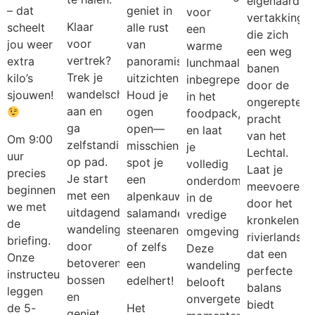
eigenaardig
– dat
geniet in
voor
vertakkinge
Klaar
scheelt
alle rust
een
die zich
voor
jou weer
van
warme
een weg
vertrek?
extra
panoramische
lunchmaaltijd,
banen
Trek je
kilo’s
uitzichten.
inbegrepen
door de
wandelschoenen
sjouwen!
Houd je
in het
ongerepte
aan en
ogen
foodpack,
pracht
ga
open—
en laat
van het
Om 9:00
zelfstandig
misschien
je
Lechtal.
uur
op pad.
spot je
volledig
Laat je
precies
Je start
een
onderdompelen
meevoeren
beginnen
met een
alpenkauw,
in de
door het
we met
uitdagende
salamander,
vredige
kronkelende
de
wandeling
steenarend
omgeving.
rivierlandsch
briefing.
door
of zelfs
Deze
dat een
Onze
betoverende
een
wandeling
perfecte
instructeurs
bossen
edelhert!
belooft
balans
leggen
en
onvergetelijke
biedt
de 5-
Het
geniet