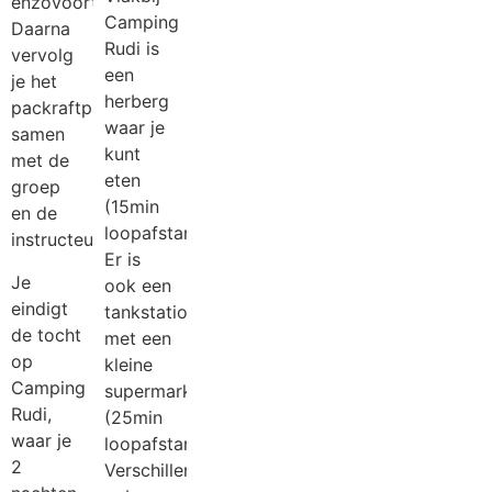
enzovoort.
Camping
Daarna
Rudi is
vervolg
een
je het
herberg
packraftparcours
waar je
samen
kunt
met de
eten
groep
(15min
en de
loopafstand).
instructeur.
Er is
Je
ook een
eindigt
tankstation
de tocht
met een
op
kleine
Camping
supermarkt
Rudi,
(25min
waar je
loopafstand).
2
Verschillende