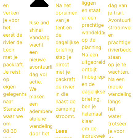
liggen
en
Na het
dag van
en staat
verken
opruimen
je trail.
er een
je voor
van je
Avontuurlijk
Rise and
prachtige
het
tent en
stroomversne
shine!
wandeldag
eerst de
de
en
Vandaag
op de
rivier de
dagelijkse
prachtige
wacht
planning.
Lech
briefing
rivierbeddin
een
Na een
met je
stap je
staan
nieuwe
uitgebreid
packraft.
direct
op je te
avontuurlijke
ontbijt
Je reist
met je
wachten.
dag vol
(inbegrepen)
op
packraft
Na een
actie.
en de
eigen
de rivier
mooie
We
dagelijkse
gelegenheid
in die
wandeling
maken
briefing,
naar
naast de
langs
een
ben je
Stanzach
camping
het
adembenemende
helemaal
waar we
stroomt.
water
alpiene
klaar
om
trotseer
wandeling
om de
08:30
Lees
je voor
door het
indrukwekkende