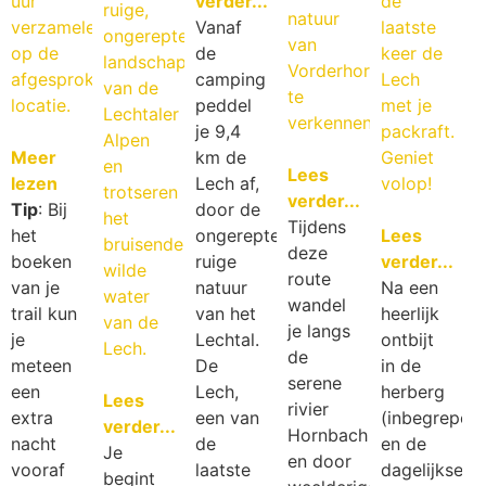
uur
verder...
de
ruige,
natuur
verzamelen
Vanaf
laatste
ongerepte
van
op de
de
keer de
landschap
Vorderhornbach
afgesproken
camping
Lech
van de
te
locatie.
peddel
met je
Lechtaler
verkennen!
je 9,4
packraft.
Alpen
Meer
km de
Geniet
en
Lees
lezen
Lech af,
volop!
trotseren
verder...
Tip
: Bij
door de
het
Tijdens
het
ongerepte,
Lees
bruisende
deze
boeken
ruige
verder...
wilde
route
van je
natuur
Na een
water
wandel
trail kun
van het
heerlijk
van de
je langs
je
Lechtal.
ontbijt
Lech.
de
meteen
De
in de
serene
een
Lech,
herberg
Lees
rivier
extra
een van
(inbegrepen)
verder...
Hornbach
nacht
de
en de
Je
en door
vooraf
laatste
dagelijkse
begint