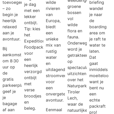
weelderige,
toevoegen
wilde
briefing
je dag
groene
– zo
rivieren
wandel
met een
bossen
begin je
van
je naar
lekker
vol
heerlijk
Europa,
de
ontbijt.
wilde
relaxed
biedt
boarding
Tip: kies
flora en
aan je
een
area om
het
fauna.
avontuur.
unieke
je raft te
Expedition
Onderweg
mix van
water te
Foodpack
Bij
word je
rustig
laten.
voor
aankomst
getrakteerd
water
Dat
een
om 8:30
op
en
gaat
heerlijk
uur op
spectaculaire
uitdagende
inmiddels
verzorgd
de
uitzichten
stroomversnellingen
moeiteloos,
ontbijt
gratis
over het
voor
want je
met
parkeerplaats
Naturpark
een
bent nu
verse
geef je
Tiroler
onvergetelijk
een
broodjes
je
Lech,
avontuur.
echte
en
bagage
waar de
packraft
beleg.
af aan
Eenmaal
natuurlijke
pro!