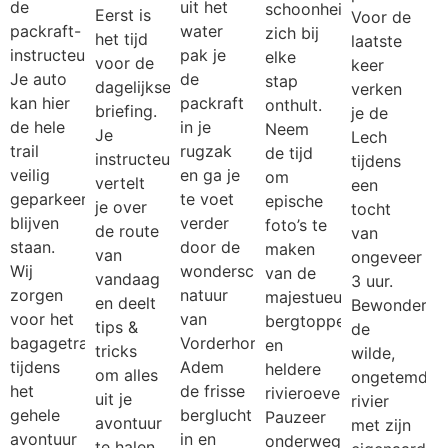
de
uit het
schoonheid
Eerst is
Voor de
packraft-
water
zich bij
het tijd
laatste
instructeur.
pak je
elke
voor de
keer
Je auto
de
stap
dagelijkse
verken
kan hier
packraft
onthult.
briefing.
je de
de hele
in je
Neem
Je
Lech
trail
rugzak
de tijd
instructeur
tijdens
veilig
en ga je
om
vertelt
een
geparkeerd
te voet
epische
je over
tocht
blijven
verder
foto’s te
de route
van
staan.
door de
maken
van
ongeveer
Wij
wonderschone
van de
vandaag
3 uur.
zorgen
natuur
majestueuze
en deelt
Bewonder
voor het
van
bergtoppen
tips &
de
bagagetransport
Vorderhornbach.
en
tricks
wilde,
tijdens
Adem
heldere
om alles
ongetemde
het
de frisse
rivieroevers.
uit je
rivier
gehele
berglucht
Pauzeer
avontuur
met zijn
avontuur
in en
onderweg
te halen.