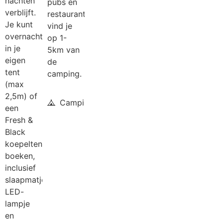
nachten
pubs en
verblijft.
restaurants
Je kunt
vind je
overnachten
op 1-
in je
5km van
eigen
de
tent
camping.
(max
2,5m) of
Camping
een
Fresh &
Black
koepeltent
boeken,
inclusief
slaapmatje,
LED-
lampje
en