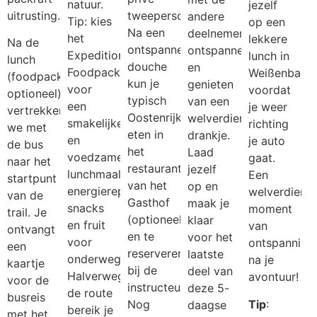
natuur.
jezelf
uitrusting.
tweepersoonskamer.
andere
Tip: kies
op een
Na een
deelnemers
het
lekkere
Na de
ontspannende
ontspannen
Expedition
lunch in
lunch
douche
en
Foodpack
Weißenbach
(foodpack
kun je
genieten
voor
voordat
optioneel)
typisch
van een
een
je weer
vertrekken
Oostenrijks
welverdiend
smakelijke
richting
we met
eten in
drankje.
en
je auto
de bus
het
Laad
voedzame
gaat.
naar het
restaurant
jezelf
lunchmaaltijd,
Een
startpunt
van het
op en
energierepen,
welverdiend
van de
Gasthof
maak je
snacks
moment
trail. Je
(optioneel
klaar
en fruit
van
ontvangt
en te
voor het
voor
ontspanning
een
reserveren
laatste
onderweg.
na je
kaartje
bij de
deel van
Halverwege
avontuur!
voor de
instructeur).
deze 5-
de route
busreis
Nog
Tip
:
daagse
bereik je
met het