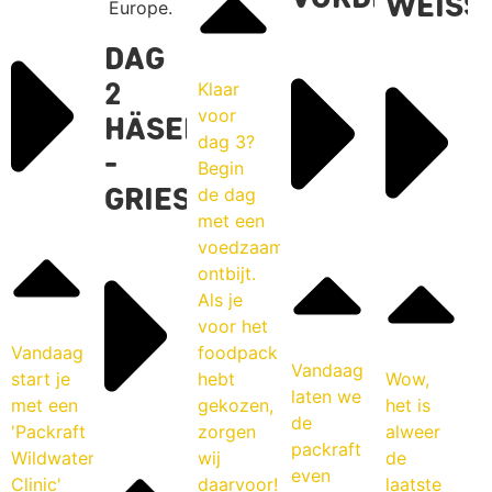
Weiß
Dag
Klaar
2
voor
Häselgehr
dag 3?
-
Begin
de dag
Grießau
met een
voedzaam
ontbijt.
Als je
voor het
Vandaag
foodpack
Vandaag
start je
hebt
Wow,
laten we
met een
gekozen,
het is
de
'Packraft
zorgen
alweer
packraft
Wildwater
wij
de
even
Clinic'
daarvoor!
laatste