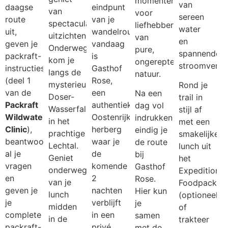
momenten
van
daagse
eindpunt
van
voor
sereen
route
van je
spectaculaire
liefhebbers
water
uit,
wandelroute
uitzichten.
van
en
geven je
vandaag
Onderweg
pure,
spannende
packraft-
is
kom je
ongerepte
stroomversne
instructies
Gasthof
langs de
natuur.
(deel 1
Rose,
mysterieuze
Rond je
van de
een
Na een
Doser-
trail in
Packraft
authentiek
dag vol
Wasserfall
stijl af
Wildwater
Oostenrijkse
indrukken
in het
met een
Clinic
),
herberg
eindig je
prachtige
smakelijke
beantwoorden
waar je
de route
Lechtal.
lunch uit
al je
de
bij
Geniet
het
vragen
komende
Gasthof
onderweg
Expedition
en
2
Rose.
van je
Foodpack
geven je
nachten
Hier kun
lunch
(optioneel),
je
verblijft
je
midden
of
complete
in een
samen
in de
trakteer
packraft-
privé
met de