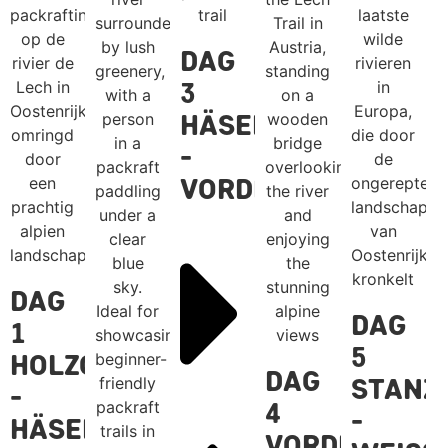
Dag
3
Häselg.
-
Vorderhornbach
Dag
Dag
1
5
Holzgau
Dag
Stanz
-
4
-
Häselgehr
Vorderhor