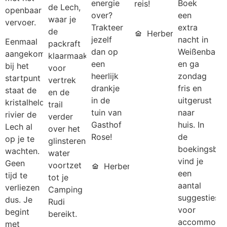
energie
Boek
reis!
de Lech,
openbaar
over?
een
waar je
vervoer.
Trakteer
extra
de
Herberg
jezelf
nacht in
Eenmaal
packraft
dan op
Weißenbach
aangekomen
klaarmaakt
een
en ga
bij het
voor
heerlijk
zondag
startpunt
vertrek
drankje
fris en
staat de
en de
in de
uitgerust
kristalheldere
trail
tuin van
naar
rivier de
verder
Gasthof
huis. In
Lech al
over het
Rose!
de
op je te
glinsterende
boekingsbev
wachten.
water
vind je
Geen
voortzet
Herberg
een
tijd te
tot je
aantal
verliezen
Camping
suggesties
dus. Je
Rudi
voor
begint
bereikt.
accommodat
met